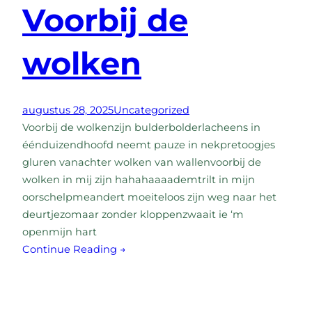
Voorbij de
wolken
augustus 28, 2025
Uncategorized
Voorbij de wolkenzijn bulderbolderlacheens in
éénduizendhoofd neemt pauze in nekpretoogjes
gluren vanachter wolken van wallenvoorbij de
wolken in mij zijn hahahaaaademtrilt in mijn
oorschelpmeandert moeiteloos zijn weg naar het
deurtjezomaar zonder kloppenzwaait ie ‘m
openmijn hart
Continue Reading →