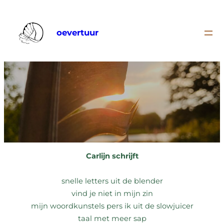
Ga
naar
oevertuur
de
inhoud
Carlijn schrijft
snelle letters uit de blender
vind je niet in mijn zin
mijn woordkunstels pers ik uit de slowjuicer
taal met meer sap