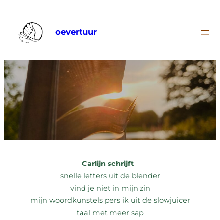
Ga
naar
oevertuur
de
inhoud
Carlijn schrijft
snelle letters uit de blender
vind je niet in mijn zin
mijn woordkunstels pers ik uit de slowjuicer
taal met meer sap